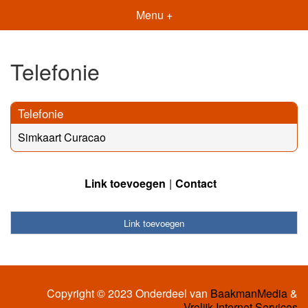
Menu +
Telefonie
Telefonie
Simkaart Curacao
Link toevoegen
Contact
Link toevoegen
Copyright © 2023 Onderdeel van
BaakmanMedia
&
Vrolijk Internet Services