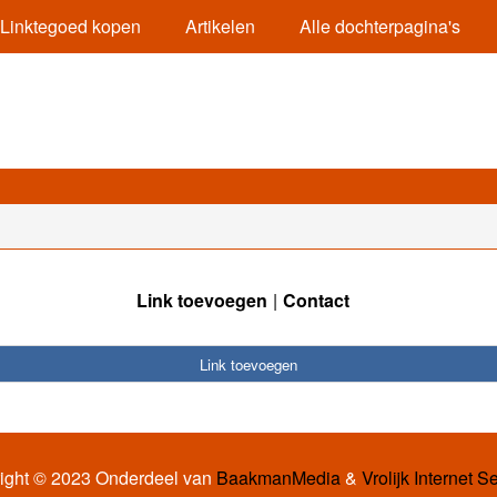
Linktegoed kopen
Artikelen
Alle dochterpagina's
Link toevoegen
Contact
Link toevoegen
ight © 2023 Onderdeel van
BaakmanMedia
&
Vrolijk Internet S